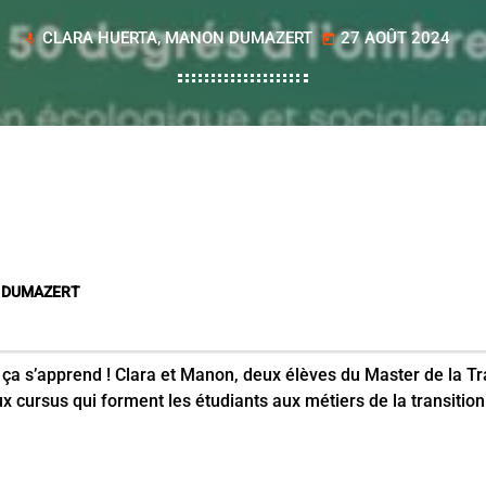
CLARA HUERTA, MANON DUMAZERT
27 AOÛT 2024
mic
today
on DUMAZERT
 ça s’apprend ! Clara et Manon, deux élèves du Master de la Tr
 cursus qui forment les étudiants aux métiers de la transition