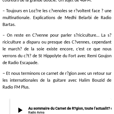
coureurs de la grande boucle. Un sujet de 48FM.
– Toujours en Loz?re les c?venoles se r?voltent face ? une
multinationale. Explications de Medhi Belarbi de Radio
Bartas.
– On reste en C?venne pour parler s?riciculture… La s?
riciculture a disparu ou presque des C?vennes, cependant
le march? de la soie existe encore, c’est ce que nous
verrons du c?t? de St Hippolyte du Fort avec Remi Goujon
de Radio Escapade.
–
Et nous terminons ce carnet de r?gion avec un retour sur
les internationales de la guitare avec Halim Bouzid de
Radio FM Plus.
play_arrow
Au sommaire du Carnet de R?gion, toute l’actualit? de c
Radio Aviva