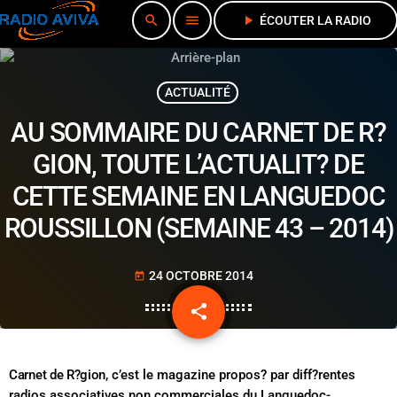
search
menu
play_arrow
ÉCOUTER LA RADIO
ACTUALITÉ
AU SOMMAIRE DU CARNET DE R?
GION, TOUTE L’ACTUALIT? DE
CETTE SEMAINE EN LANGUEDOC
ROUSSILLON (SEMAINE 43 – 2014)
24 OCTOBRE 2014
today
share
email
Carnet de R?gion
, c’est le magazine propos? par diff?rentes
radios associatives non commerciales du Languedoc-