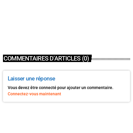
ACTUALITÉ
LIBRE ÉCHANGE – Grant COLLIGNON, président
d’Habitat et Humanisme Hérault
today
27 JUIN 2024
3
COMMENTAIRES D’ARTICLES (0)
Laisser une réponse
Vous devez être connecté pour ajouter un commentaire.
Connectez-vous maintenant