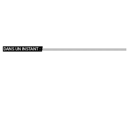
ÉMISSIONS
La matinale
07:00 - 09:00
La matinale
DANS UN INSTANT :