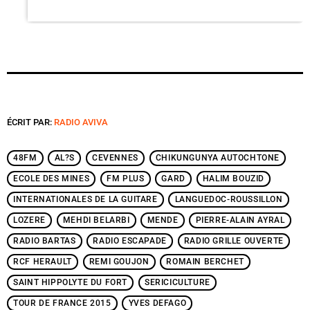
ÉCRIT PAR:
RADIO AVIVA
48FM
AL?S
CEVENNES
CHIKUNGUNYA AUTOCHTONE
ECOLE DES MINES
FM PLUS
GARD
HALIM BOUZID
INTERNATIONALES DE LA GUITARE
LANGUEDOC-ROUSSILLON
LOZERE
MEHDI BELARBI
MENDE
PIERRE-ALAIN AYRAL
RADIO BARTAS
RADIO ESCAPADE
RADIO GRILLE OUVERTE
RCF HERAULT
REMI GOUJON
ROMAIN BERCHET
SAINT HIPPOLYTE DU FORT
SERICICULTURE
TOUR DE FRANCE 2015
YVES DEFAGO