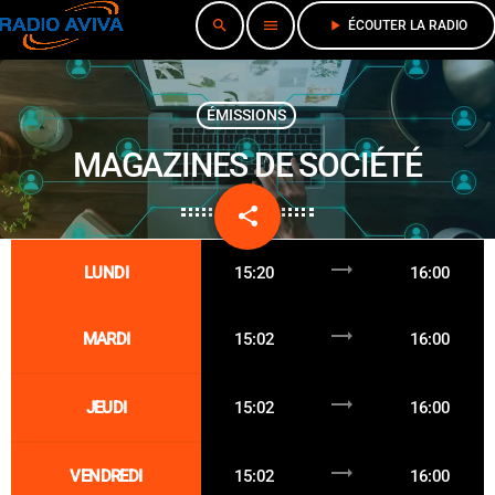
search
menu
play_arrow
ÉCOUTER LA RADIO
ÉMISSIONS
MAGAZINES DE SOCIÉTÉ
share
email
trending_flat
LUNDI
15:20
16:00
trending_flat
MARDI
15:02
16:00
trending_flat
JEUDI
15:02
16:00
trending_flat
VENDREDI
15:02
16:00