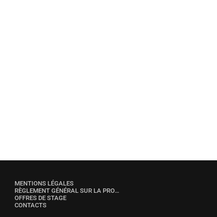
ÉMISSIONS
L’invité de la rédaction
MENTIONS LÉGALES
RÈGLEMENT GÉNÉRAL SUR LA PROTECTION DES DONNÉES
OFFRES DE STAGE
CONTACTS