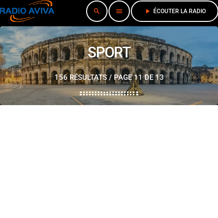
search
menu
play_arrow
ÉCOUTER LA RADIO
SPORT
156 RÉSULTATS / PAGE 11 DE 13
play_arrow