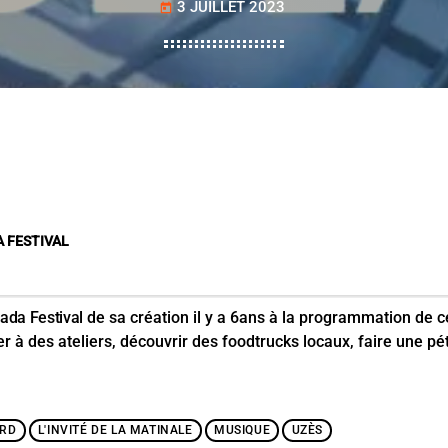
3 JUILLET 2023
today
A FESTIVAL
cada Festival
de sa création il y a 6ans à la programmation de ce
r à des ateliers, découvrir des foodtrucks locaux, faire une pét
RD
L'INVITÉ DE LA MATINALE
MUSIQUE
UZÈS