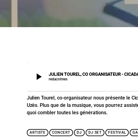
play_arrow
JULIEN TOUREL, CO ORGANISATEUR - CICAD
redacnimes
Julien Tourel
, co-organisateur nous présente le
Ci
Uzès
. Plus que de la musique, vous pourrez assiste
quoi combler toutes les générations.
ARTISTE
CONCERT
DJ
DJ SET
FESTIVAL
GA