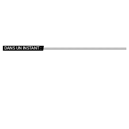
PLAYLISTS
Bonne soirée !
20:00 - 21:00
Bonne soirée !
DANS UN INSTANT :