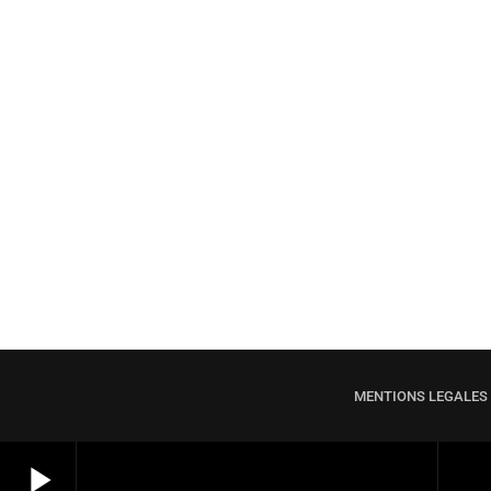
ARCHITECTURE
MARIE-PIERRE SADOURNY, PDT CAUE,
CLARA ROUZOT, CONSEILLERE
ARCHITECTE, PASCAL PERIS,
7 AVRIL 2023
today
ARCHITECTE – SALON DES MAIRES –
300323
MENTIONS LÉGALES
play_arrow