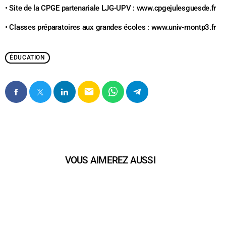
• Site de la CPGE partenariale LJG-UPV : www.cpgejulesguesde.fr
• Classes préparatoires aux grandes écoles : www.univ-montp3.fr
ÉDUCATION
email
VOUS AIMEREZ AUSSI
play_arrow