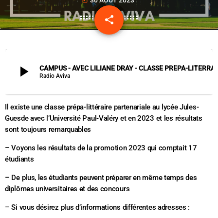
today
share
email
play_arrow
CAMPUS - AVEC LILIANE DRAY - CLASSE PREPA-LITERRAIRE AU LYCÉE 
Radio Aviva
Il existe une classe prépa-littéraire partenariale au lycée Jules-
Guesde avec l’Université Paul-Valéry et en 2023 et les résultats
sont toujours remarquables
– Voyons les résultats de la promotion 2023 qui comptait 17
étudiants
– De plus, les étudiants peuvent préparer en même temps des
diplômes universitaires et des concours
– Si vous désirez plus d’informations différentes adresses :