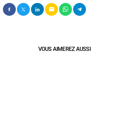
email
VOUS AIMEREZ AUSSI
play_arrow