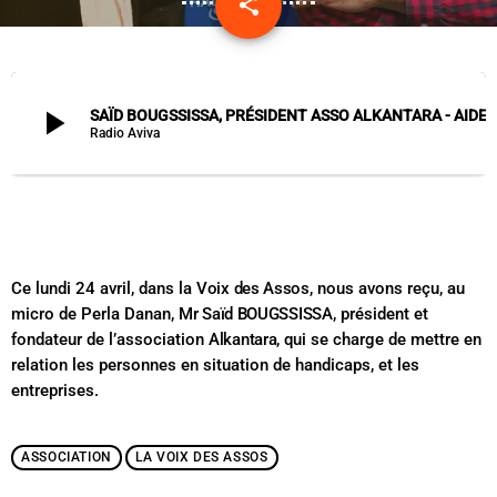
share
email
play_arrow
SAÏD BOUGSSISSA, PRÉSIDENT ASSO ALKANTARA 
Radio Aviva
Ce lundi 24 avril, dans la
Voix des Assos
, nous avons reçu, au
micro de Perla Danan,
Mr Saïd BOUGSSISSA
, président et
fondateur de l’association
Alkantara
, qui se charge de mettre en
relation les personnes en situation de handicaps, et les
entreprises.
ASSOCIATION
LA VOIX DES ASSOS